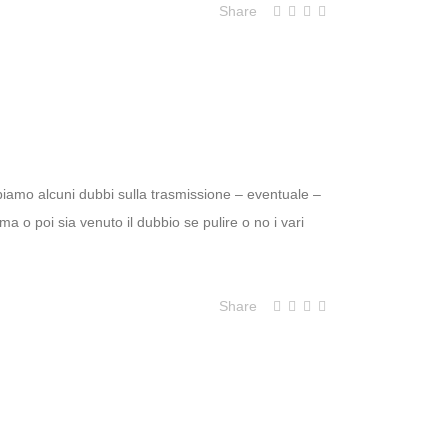
Share
piamo alcuni dubbi sulla trasmissione – eventuale –
ima o poi sia venuto il dubbio se pulire o no i vari
Share