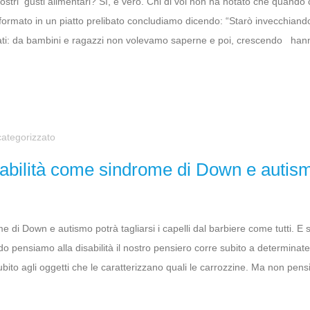
stri gusti alimentari? Sì, è vero. Chi di voi non ha notato che quando 
formato in un piatto prelibato concludiamo dicendo: “Starò invecchiando!
nati: da bambini e ragazzi non volevamo saperne e poi, crescendo hanno 
ategorizzato
sabilità come sindrome di Down e autismo 
e di Down e autismo potrà tagliarsi i capelli dal barbiere come tutti. E s
do pensiamo alla disabilità il nostro pensiero corre subito a determin
to agli oggetti che le caratterizzano quali le carrozzine. Ma non pensi