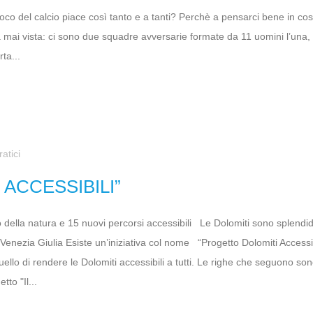
co del calcio piace così tanto e a tanti? Perchè a pensarci bene in cosa
mai vista: ci sono due squadre avversarie formate da 11 uomini l’una, 
ta...
ratici
ACCESSIBILI”
olo della natura e 15 nuovi percorsi accessibili Le Dolomiti sono splen
i Venezia Giulia Esiste un’iniziativa col nome “Progetto Dolomiti Accessib
uello di rendere le Dolomiti accessibili a tutti. Le righe che seguono so
tto "Il...