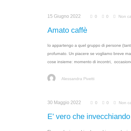
15 Giugno 2022
0
0
Non ca
Amato caffè
Io appartengo a quel gruppo di persone (tante)
profumato. Un piacere se vogliamo breve ma 
cose insieme: momento di incontri, occasione
Alessandra Pivetti
30 Maggio 2022
0
0
Non ca
E’ vero che invecchiando 