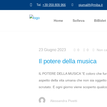
Tel.
+39 059.809.966
piumalift@miba.it
Home
Solleva
BiBidet
23 Giugno 2023
0
0
Non ca
Il potere della musica
IL POTERE DELLA MUSICA “E coloro che furono
aspetto della vita umana che non sia oggetto 
scrutato. E ogni giorno viene scoperto qualcosa
Alessandra Pivetti