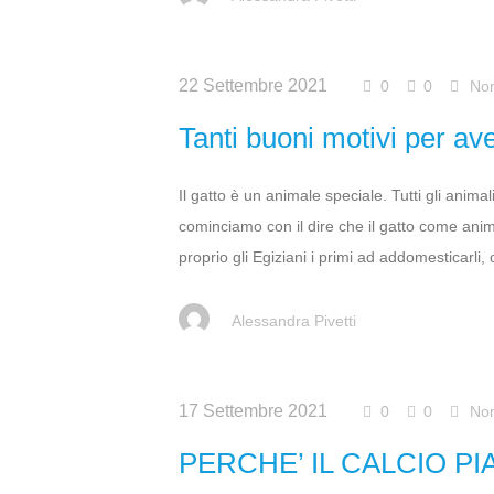
22 Settembre 2021
0
0
Non
Tanti buoni motivi per av
Il gatto è un animale speciale. Tutti gli anim
cominciamo con il dire che il gatto come ani
proprio gli Egiziani i primi ad addomesticarli, 
Alessandra Pivetti
17 Settembre 2021
0
0
Non
PERCHE’ IL CALCIO P