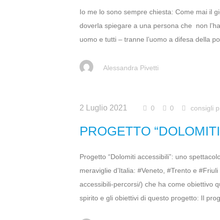
Io me lo sono sempre chiesta: Come mai il gio
doverla spiegare a una persona che non l’ha 
uomo e tutti – tranne l’uomo a difesa della por
Alessandra Pivetti
2 Luglio 2021
0
0
consigli p
PROGETTO “DOLOMITI 
Progetto “Dolomiti accessibili”: uno spettac
meraviglie d’Italia: #Veneto, #Trento e #Friul
accessibili-percorsi/) che ha come obiettivo q
spirito e gli obiettivi di questo progetto: Il proge