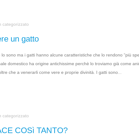
 categorizzato
ere un gatto
ali lo sono ma i gatti hanno alcune caratteristiche che lo rendono “più s
male domestico ha origine antichissime perchè lo troviamo già come ani
oltre che a venerarli come vere e proprie divinità. I gatti sono...
 categorizzato
IACE COSì TANTO?