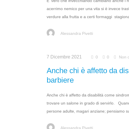
E' vero che invecchiando cambiano anche i no
acerrimo nemico per una vita si è invece tras
verdure alla frutta e a certi formaggi stagio
Alessandra Pivetti
7 Dicembre 2021
0
0
Non c
Anche chi è affetto da di
barbiere
Anche chi è affetto da disabilità come sindrom
trovare un salone in grado di servirlo. Quan
persone adulte, magari anziane; pensiamo subi
Alessandra Pivetti