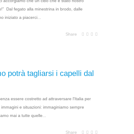
ci accorgiamo che un cibo che è stato nostro
” Dal fegato alla minestrina in brodo, dalle
iniziato a piacerci...
Share
potrà tagliarsi i capelli dal
enza essere costretto ad attraversare l'Italia per
ate immagini e situazioni: immaginiamo sempre
amo mai a tutte quelle...
Share