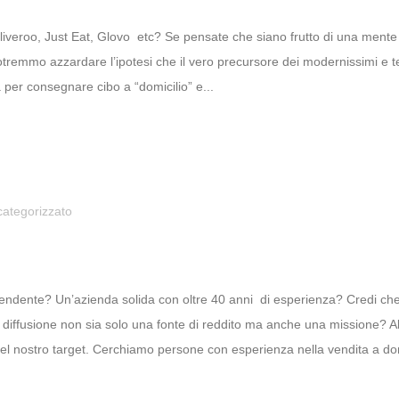
Deliveroo, Just Eat, Glovo etc? Se pensate che siano frutto di una ment
remmo azzardare l’ipotesi che il vero precursore dei modernissimi e tec
ta per consegnare cibo a “domicilio” e...
ategorizzato
rendente? Un’azienda solida con oltre 40 anni di esperienza? Credi che u
a diffusione non sia solo una fonte di reddito ma anche una missione? A
 del nostro target. Cerchiamo persone con esperienza nella vendita a dom