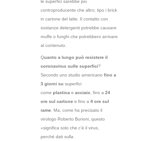
le superfici sarebbe più
controproducente che altro; tipo i brick
in cartone del latte. Il contatto con
sostanze detergenti potrebbe causare
muffe o funghi che potrebbero arrivare
al contenuto.
Q
uanto a lungo può resistere il
coronavirus sulle superfici
?
Secondo uno studio americano
fino a
3 giorni
su
superfici
come
plastica
e
acciaio
, fino a
24
ore sul cartone
e fino a
4 ore sul
rame
. Ma, come ha precisato il
virologo Roberto Burioni, questo
«significa solo che c’è il virus,
perché dati sulla