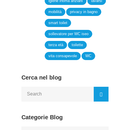
igiene intima anziani
lavarsi
mobilità
privacy in bagno
smart toilet
sollevatore per WC iseo
terza età
toilette
vita consapevole
WC
Cerca nel blog
Categorie Blog