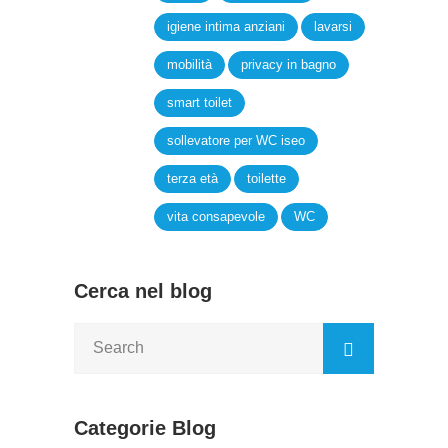
igiene intima anziani
lavarsi
mobilità
privacy in bagno
smart toilet
sollevatore per WC iseo
terza età
toilette
vita consapevole
WC
Cerca nel blog
Categorie Blog