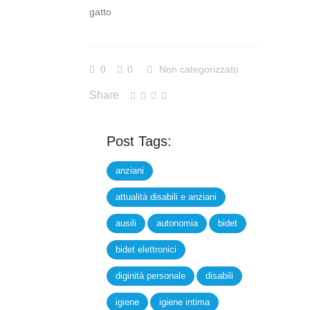
gatto
0
0
Non categorizzato
Share
Post Tags:
anziani
attualità disabili e anziani
ausili
autonomia
bidet
bidet elettronici
diginità personale
disabili
igiene
igiene intima