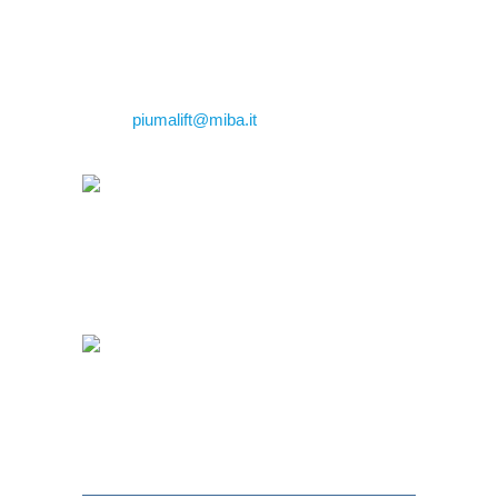
Tel: +39 059.809.966
Fax: +39 059.809.500
Email:
piumalift@miba.it
Download del
depliant di
“Solleva”.
Download del
depliant di
“BiBidet”.