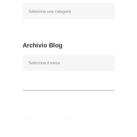
Categorie
Blog
Archivio Blog
Archivio
Blog
PiumaLift by MIBA S.r.l.
41030 San Prospero (Modena) - Italy