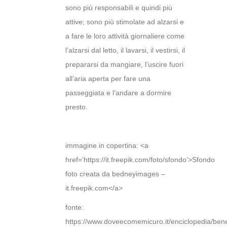
sono più responsabili e quindi più
attive; sono più stimolate ad alzarsi e
a fare le loro attività giornaliere come
l’alzarsi dal letto, il lavarsi, il vestirsi, il
prepararsi da mangiare, l’uscire fuori
all’aria aperta per fare una
passeggiata e l’andare a dormire
presto.
immagine in copertina: <a
href=’https://it.freepik.com/foto/sfondo’>Sfondo
foto creata da bedneyimages –
it.freepik.com</a>
fonte:
https://www.doveecomemicuro.it/enciclopedia/bene