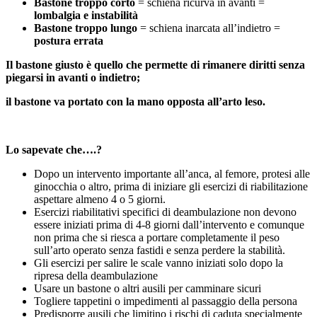
Bastone troppo corto
= schiena ricurva in avanti =
lombalgia e instabilità
Bastone troppo lungo
= schiena inarcata all’indietro =
postura errata
Il bastone giusto è quello che permette di rimanere diritti senza
piegarsi in avanti o indietro;
il bastone va portato con la mano opposta all’arto leso.
Lo sapevate che….?
Dopo un intervento importante all’anca, al femore, protesi alle
ginocchia o altro, prima di iniziare gli esercizi di riabilitazione
aspettare almeno 4 o 5 giorni.
Esercizi riabilitativi specifici di deambulazione non devono
essere iniziati prima di 4-8 giorni dall’intervento e comunque
non prima che si riesca a portare completamente il peso
sull’arto operato senza fastidi e senza perdere la stabilità.
Gli esercizi per salire le scale vanno iniziati solo dopo la
ripresa della deambulazione
Usare un bastone o altri ausili per camminare sicuri
Togliere tappetini o impedimenti al passaggio della persona
Predisporre ausili che limitino i rischi di caduta specialmente