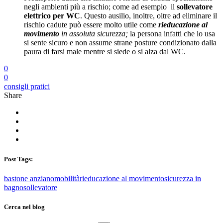
negli ambienti più a rischio; come ad esempio il
sollevatore
elettrico per WC
. Questo ausilio, inoltre, oltre ad eliminare il
rischio cadute può essere molto utile come
rieducazione al
movimento
in assoluta sicurezza;
la persona infatti che lo usa
si sente sicuro e non assume strane posture condizionato dalla
paura di farsi male mentre si siede o si alza dal WC.
0
0
consigli pratici
Share
Post Tags:
bastone anziano
mobilità
rieducazione al movimento
sicurezza in
bagno
sollevatore
Cerca nel blog