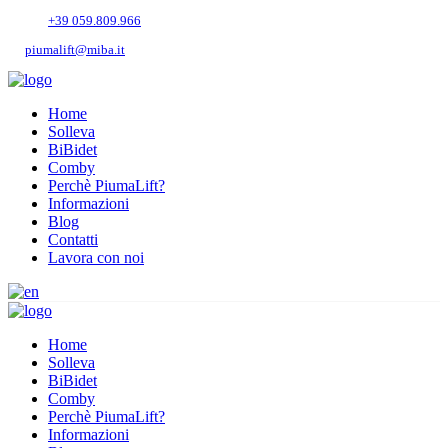
Tel.
+39 059.809.966
piumalift@miba.it
Home
Solleva
BiBidet
Comby
Perchè PiumaLift?
Informazioni
Blog
Contatti
Lavora con noi
Home
Solleva
BiBidet
Comby
Perchè PiumaLift?
Informazioni