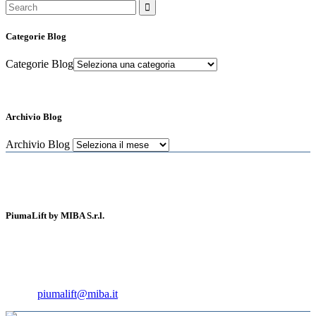
Categorie Blog
Categorie Blog
Archivio Blog
Archivio Blog
PiumaLift by MIBA S.r.l.
41030 San Prospero (Modena) - Italy
Tel: +39 059.809.966
Fax: +39 059.809.500
Email:
piumalift@miba.it