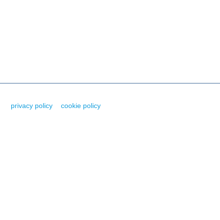
depliant di
“Solleva”.
61 -
privacy policy
-
cookie policy