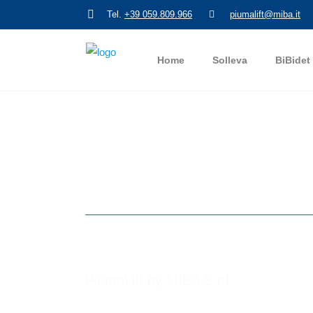
Tel.
+39 059.809.966
piumalift@miba.it
Home
Solleva
BiBidet
PiumaLift by MIBA S.r.l.