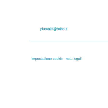
41030 San Prospero (Modena) - Italy
Tel: +39 059.809.966
Fax: +39 059.809.500
Email:
piumalift@miba.it
Copyright 2018 © Miba S.r.l. - P.IVA: 008403103
-
impostazione cookie
-
note legali