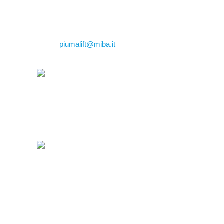
Tel: +39 059.809.966
Fax: +39 059.809.500
Email:
piumalift@miba.it
Download del
depliant di
“Solleva”.
Download del
depliant di
“BiBidet”.